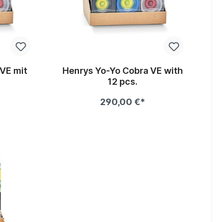
VE mit
Henrys Yo-Yo Cobra VE with
12 pcs.
290,00 €*
b
In den Warenkorb