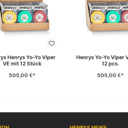
ys Henrys Yo-Yo Viper
Henrys Yo-Yo Viper 
VE mit 12 Stück
12 pcs.
505,00 €*
505,00 €*
In den Warenkorb
In den Warenkor
ION
HENRYS NEWS