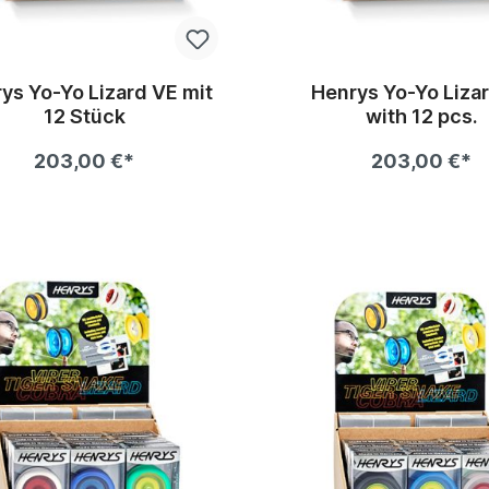
ys Yo-Yo Lizard VE mit
Henrys Yo-Yo Liza
12 Stück
with 12 pcs.
203,00 €*
203,00 €*
In den Warenkorb
In den Warenkor