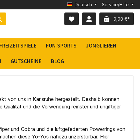
Deutsch
Service/Hilfe
0,00 €*
FREIZEITSPIELE
FUN SPORTS
JONGLIEREN
N
GUTSCHEINE
BLOG
kt von uns in Karlsruhe hergestellt.
Deshalb können
he Qualität und die Verwendung reinster und ungiftiger
iper und Cobra und die luftgefederten Powerrings von
machen diese Yo-Yos nahezu unzerstörbar. Hier