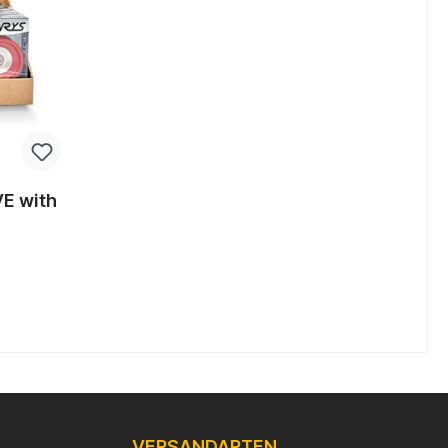
VE with
b
VERSANDARTEN