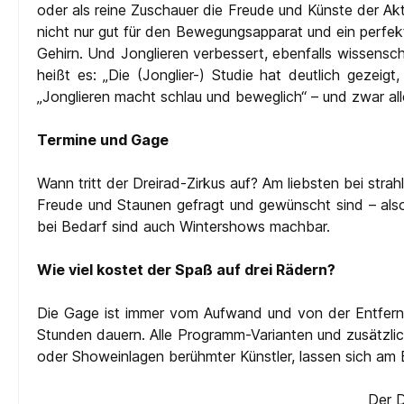
oder als reine Zuschauer die Freude und Künste der Akte
nicht nur gut für den Bewegungsapparat und ein perfek
Gehirn. Und Jonglieren verbessert, ebenfalls wissensch
heißt es: „Die (Jonglier-) Studie hat deutlich gezeig
„Jonglieren macht schlau und beweglich“ – und zwar al
Termine und Gage
Wann tritt der Dreirad-Zirkus auf? Am liebsten bei str
Freude und Staunen gefragt und gewünscht sind – also
bei Bedarf sind auch Wintershows machbar.
Wie viel kostet der Spaß auf drei Rädern?
Die Gage ist immer vom Aufwand und von der Entfernu
Stunden dauern. Alle Programm-Varianten und zusätzlic
oder Showeinlagen berühmter Künstler, lassen sich am 
Der D