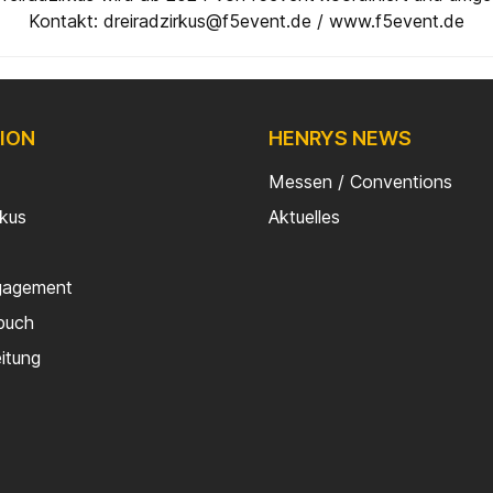
Kontakt: dreiradzirkus@f5event.de / www.f5event.de
ION
HENRYS NEWS
Messen / Conventions
rkus
Aktuelles
gagement
buch
eitung