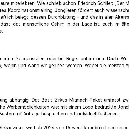
ure miterlebten. Wie schrieb schon Friedrich Schiller: „Der M
tes Koordinationstraining. Jonglieren fördert auch wissensc
aftlich belegt, dessen Durchblutung – und das in allen Alter
t, dass das menschliche Gehirn in der Lage ist, auch im ält
le.
ahlendem Sonnenschein oder bei Regen unter einem Dach. Wir 
, wohin und wann wir gerufen werden. Wobei die meisten Anfr
ng abhängig. Das Basis-Zirkus-Mitmach-Paket umfasst zwei
he Werbemöglichkeiten wie: mit einem Logo bedruckte Jonglie
Besten auf Anfrage besprechen und individuell festlegen.
reiradzirkus wird ab 2024 von f5event koordiniert und umge