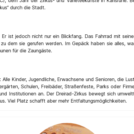
C), dem Jahr der Zirkus- und Varieteekünste in Karlsruhe. B
kus“ durch die Stadt.
. Er ist jedoch nicht nur ein Blickfang. Das Fahrrad mit sei
 zu dem sie gerufen werden. Im Gepäck haben sie alles, was 
unen für die Zaungäste.
h: Alle Kinder, Jugendliche, Erwachsene und Senioren, die Lu
rgärten, Schulen, Freibäder, Straßenfeste, Parks oder Firmen
 und Institutionen an. Der Dreirad-Zirkus bewegt sich umwel
s. Viel Platz schafft aber mehr Entfaltungsmöglichkeiten.