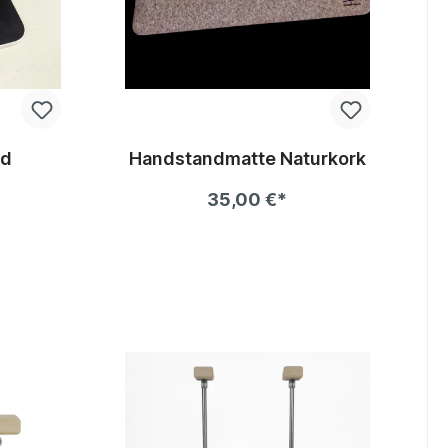
rd
Handstandmatte Naturkork
35,00 €*
b
In den Warenkorb