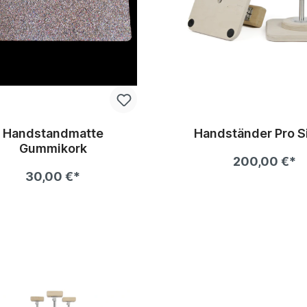
Handstandmatte
Handständer Pro S
Gummikork
200,00 €*
30,00 €*
In den Warenkorb