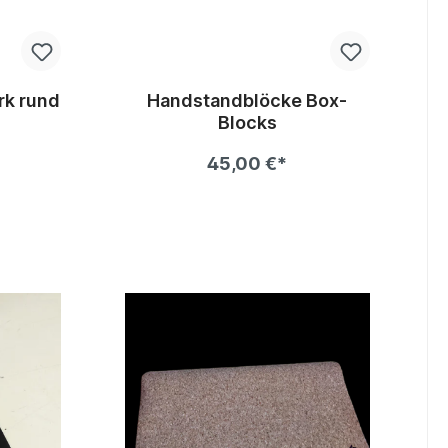
rk rund
Handstandblöcke Box-
Blocks
45,00 €*
b