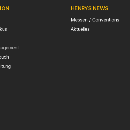
ION
HENRYS NEWS
Messen / Conventions
rkus
Aktuelles
gagement
buch
eitung