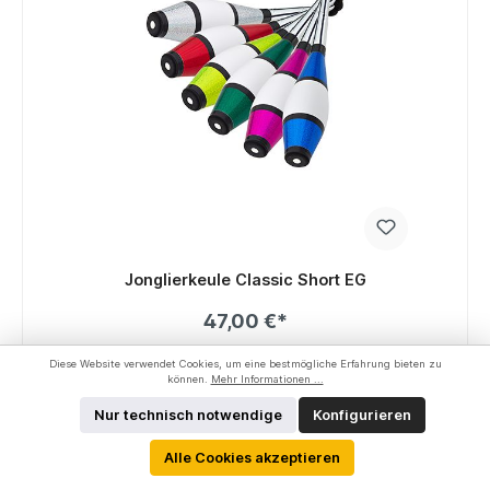
Jonglierkeule Classic Short EG
47,00 €*
Details
Diese Website verwendet Cookies, um eine bestmögliche Erfahrung bieten zu
können.
Mehr Informationen ...
Nur technisch notwendige
Konfigurieren
Alle Cookies akzeptieren