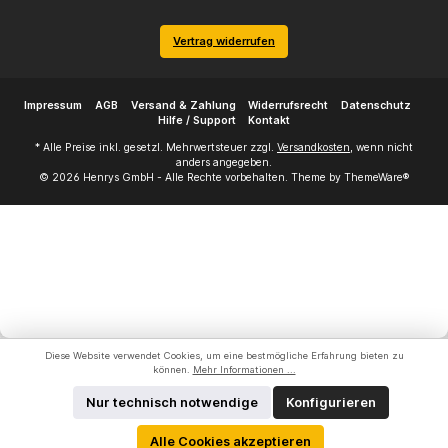
Vertrag widerrufen
Impressum
AGB
Versand & Zahlung
Widerrufsrecht
Datenschutz
Hilfe / Support
Kontakt
* Alle Preise inkl. gesetzl. Mehrwertsteuer zzgl.
Versandkosten
, wenn nicht
anders angegeben.
© 2026 Henrys GmbH - Alle Rechte vorbehalten. Theme by
ThemeWare®
Diese Website verwendet Cookies, um eine bestmögliche Erfahrung bieten zu
können.
Mehr Informationen ...
Nur technisch notwendige
Konfigurieren
Alle Cookies akzeptieren