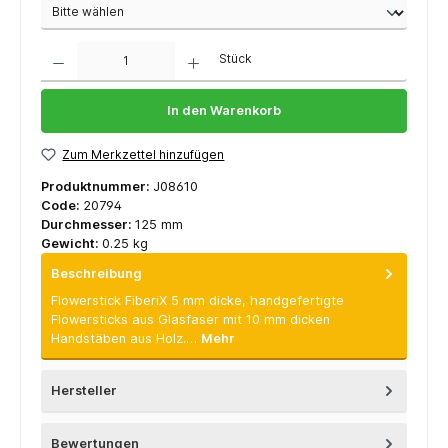
Anzahl
Stück
In den Warenkorb
Zum Merkzettel hinzufügen
Produktnummer:
J08610
Code:
20794
Durchmesser:
125 mm
Gewicht:
0.25 kg
Beschreibung
Flowerstick FiberiX 5 mm dicke, handgefertigte
Flowersticks aus Glasfaser mit 10 mm dicken
Handstäben aus Holz.…
Mehr
Hersteller
Bewertungen