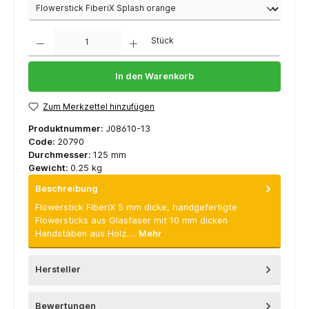
Anzahl
Stück
In den Warenkorb
Zum Merkzettel hinzufügen
Produktnummer:
J08610-13
Code:
20790
Durchmesser:
125 mm
Gewicht:
0.25 kg
Beschreibung
Flowerstick FiberiX 5 mm dicke, handgefertigte
Flowersticks aus Glasfaser mit 10 mm dicken
Handstäben aus Holz.…
Mehr
Hersteller
Bewertungen