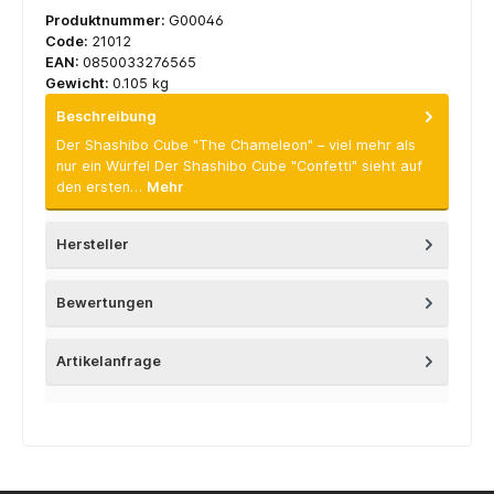
Produktnummer:
G00046
Code:
21012
EAN:
0850033276565
Gewicht:
0.105 kg
Beschreibung
Der Shashibo Cube "The Chameleon" – viel mehr als
nur ein Würfel Der Shashibo Cube "Confetti" sieht auf
den ersten…
Mehr
Hersteller
Bewertungen
Artikelanfrage