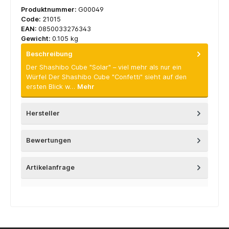
Produktnummer:
G00049
Code:
21015
EAN:
0850033276343
Gewicht:
0.105 kg
Beschreibung
Der Shashibo Cube "Solar" – viel mehr als nur ein
Würfel Der Shashibo Cube "Confetti" sieht auf den
ersten Blick w…
Mehr
Hersteller
Bewertungen
Artikelanfrage