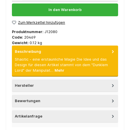
In den Warenkorb
Zum Merkzettel hinzufügen
Produktnummer:
J12080
Code:
20469
Gewicht:
0.12 kg
Beschreibung
Shaotic - eine erstaunliche Magie Die Idee und das
Design für diesen Artikel stammt von dem "Dunklem
Lord" der Manipulat…
Mehr
Hersteller
Bewertungen
Artikelanfrage