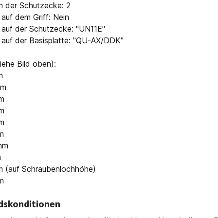
n der Schutzecke: 2
auf dem Griff: Nein
 auf der Schutzecke: "UN11E"
 auf der Basisplatte: "QU-AX/DDK"
ehe Bild oben):
m
mm
mm
mm
mm
m
mm
m
m (auf Schraubenlochhöhe)
m
dskonditionen