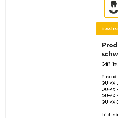
Beschre
Prod
schw
Griff (i
Pasend f
QU-AX L
QU-AX P
QU-AX Mu
QU-AX S
Löcher i