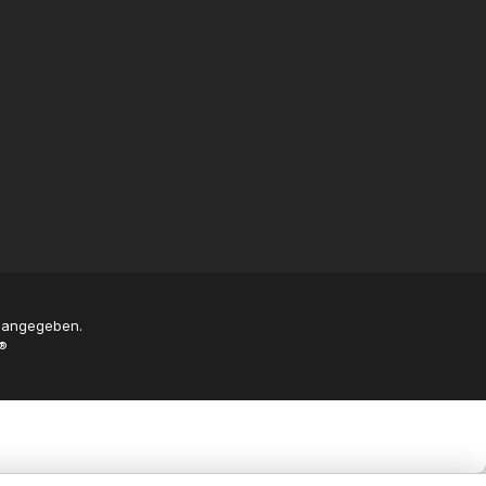
s angegeben.
®