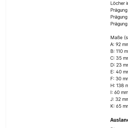
Löcher i
Prägung 
Prägung
Prägung
Maße (si
A: 92 m
B: 110 
C: 35 
D: 23 
E: 40 
F: 30 m
H: 138 
I: 60 m
J: 32 m
K: 65 m
Auslan