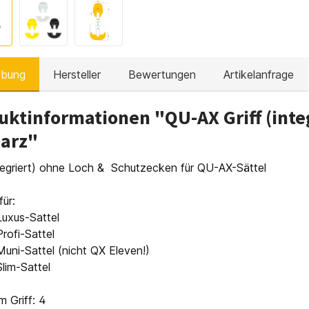
ibung
Hersteller
Bewertungen
Artikelanfrage
uktinformationen "QU-AX Griff (inte
arz"
ntegriert) ohne Loch & Schutzecken für QU-AX-Sättel
ür:
uxus-Sattel
rofi-Sattel
ni-Sattel (nicht QX Eleven!)
lim-Sattel
m Griff: 4