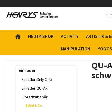
inhalt springen
NEU IM SHOP
ACTIVITY
ARTISTIK & 
MANIPULATION
YO-YO
QU-AX
Einräder
schw
Einräder Only One
Einräder QU-AX
Einradzubehör
Sattel & Co.