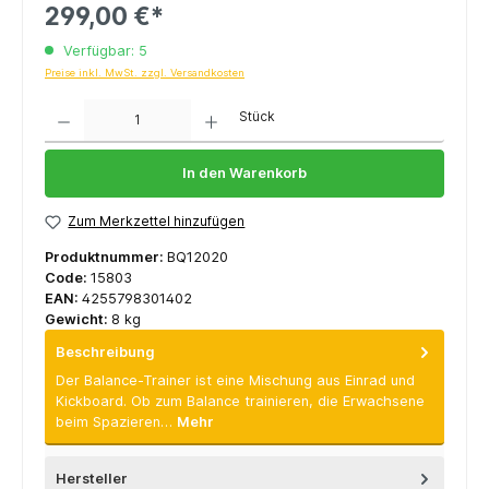
299,00 €*
Verfügbar: 5
Preise inkl. MwSt. zzgl. Versandkosten
Anzahl
Stück
In den Warenkorb
Zum Merkzettel hinzufügen
Produktnummer:
BQ12020
Code:
15803
EAN:
4255798301402
Gewicht:
8 kg
Beschreibung
Der Balance-Trainer ist eine Mischung aus Einrad und
Kickboard. Ob zum Balance trainieren, die Erwachsene
beim Spazieren…
Mehr
Hersteller