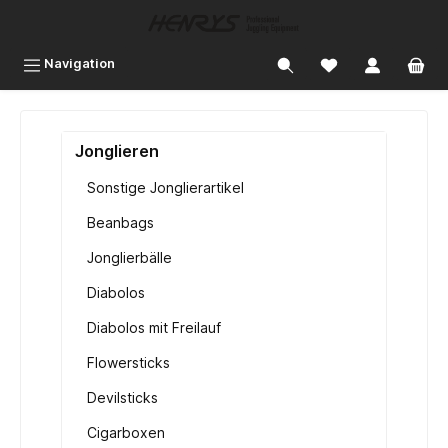
inhalt springen
Navigation
Jonglieren
Sonstige Jonglierartikel
Beanbags
Jonglierbälle
Diabolos
Diabolos mit Freilauf
Flowersticks
Devilsticks
Cigarboxen