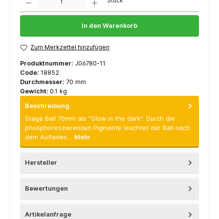
Stück
In den Warenkorb
Zum Merkzettel hinzufügen
Produktnummer:
J06780-11
Code:
18852
Durchmesser:
70 mm
Gewicht:
0.1 kg
Beschreibung
Stage Ball 70mm als "Glow in the dark". Durch die
phosphoreszierenden Pigmente leuchtet der Ball nach
dem Aufladen…
Mehr
Hersteller
Bewertungen
Artikelanfrage