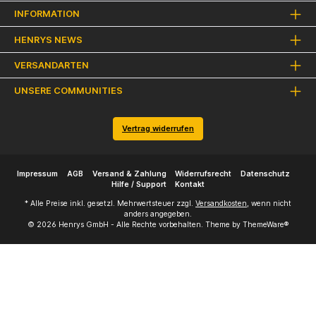
INFORMATION
HENRYS NEWS
VERSANDARTEN
UNSERE COMMUNITIES
Vertrag widerrufen
Impressum
AGB
Versand & Zahlung
Widerrufsrecht
Datenschutz
Hilfe / Support
Kontakt
* Alle Preise inkl. gesetzl. Mehrwertsteuer zzgl.
Versandkosten
, wenn nicht
anders angegeben.
© 2026 Henrys GmbH - Alle Rechte vorbehalten. Theme by
ThemeWare®