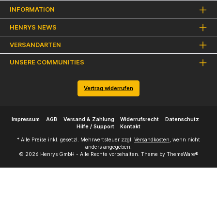
INFORMATION
HENRYS NEWS
VERSANDARTEN
UNSERE COMMUNITIES
Vertrag widerrufen
Impressum
AGB
Versand & Zahlung
Widerrufsrecht
Datenschutz
Hilfe / Support
Kontakt
* Alle Preise inkl. gesetzl. Mehrwertsteuer zzgl.
Versandkosten
, wenn nicht
anders angegeben.
© 2026 Henrys GmbH - Alle Rechte vorbehalten. Theme by
ThemeWare®