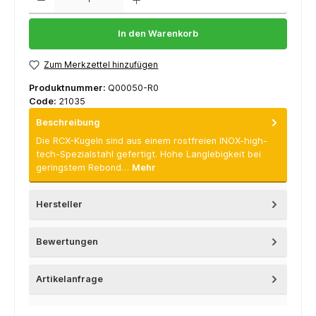
In den Warenkorb
Zum Merkzettel hinzufügen
Produktnummer:
Q00050-R0
Code:
21035
Beschreibung
Die RCX-Kugeln sind aus einem rostfreien INOX-high-
tech-Spezialstahl gefertigt. Hohe Langlebigkeit bei
geringstem Rebond…
Mehr
Hersteller
Bewertungen
Artikelanfrage