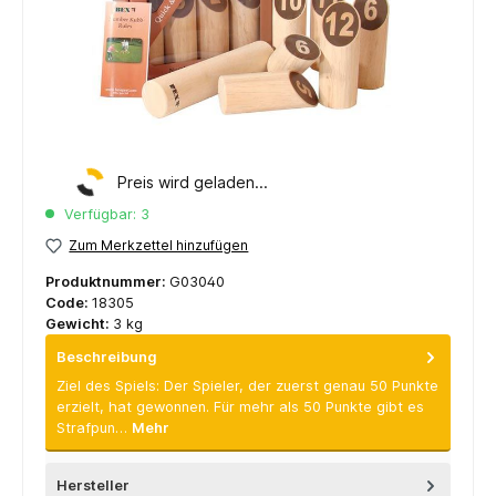
Preis wird geladen...
Verfügbar: 3
Zum Merkzettel hinzufügen
Produktnummer:
G03040
Code:
18305
Gewicht:
3 kg
Beschreibung
Ziel des Spiels: Der Spieler, der zuerst genau 50 Punkte
erzielt, hat gewonnen. Für mehr als 50 Punkte gibt es
Strafpun…
Mehr
Hersteller