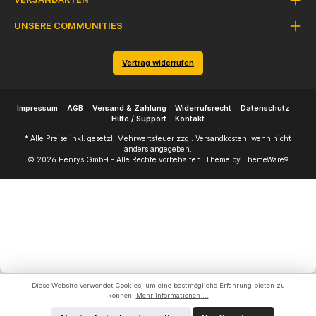
UNSERE COMMUNITIES
Vertrag widerrufen
Impressum
AGB
Versand & Zahlung
Widerrufsrecht
Datenschutz
Hilfe / Support
Kontakt
* Alle Preise inkl. gesetzl. Mehrwertsteuer zzgl.
Versandkosten
, wenn nicht
anders angegeben.
© 2026 Henrys GmbH - Alle Rechte vorbehalten. Theme by
ThemeWare®
Diese Website verwendet Cookies, um eine bestmögliche Erfahrung bieten zu
können.
Mehr Informationen ...