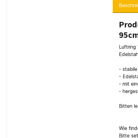
Beschre
Prod
95c
Luftring
Edelstah
- stabil
- Edelst
- mit e
- herges
Bitten l
Wie find
Bitte se