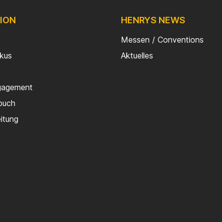
ION
HENRYS NEWS
Messen / Conventions
rkus
Aktuelles
gagement
buch
eitung