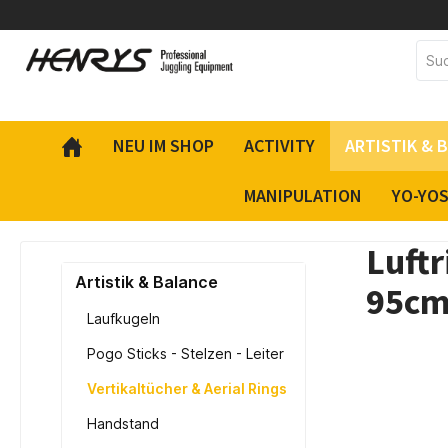
inhalt springen
NEU IM SHOP
ACTIVITY
ARTISTIK & 
MANIPULATION
YO-YO
Luft
Artistik & Balance
95c
Laufkugeln
Pogo Sticks - Stelzen - Leiter
Vertikaltücher & Aerial Rings
Handstand