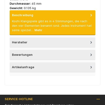
Durchmesser:
65 mm
Gewicht:
0.135 kg
Beschreibung
Koshi Klangspiele gibt es in 4 Stimmungen, die nach
den vier Elementen benannt sind. Jedes Instrument hat
seine speziel…
Mehr
Hersteller
Bewertungen
Artikelanfrage
SERVICE-HOTLINE