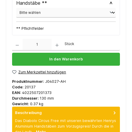
Handstäbe **
** Pflichtfelder
Anzahl
Stück
In den Warenkorb
Zum Merkzettel hinzufügen
Produktnummer:
J04027-AH
Code:
20137
EAN:
4022507201373
Durchmesser:
130 mm
Gewicht:
0.37 kg
Beschreibung
Das Diabolo Circus Free mit unseren bewährten Henrys
Aluminium Handstäben zum Vorzugspreis! Durch die in
der Laufr…
Mehr