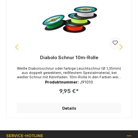
Diabolo Schnur 10m-Rolle
ei
Weiße Diaboloschnur oder farbige Leuchtschnur (Ø 1,35mm)
Weiß
 die
aus doppelt gewebtem, reißfestem Spezialmaterial, bei
au
weißer Schnur mit Kennfaden. 10m-Rolle In den Farben weiß,
weißer Sc
er
gelb und rot. Marke: Henrys
Produktnummer:
J91010
9,95 €*
ahr
nen
Details
ton
SERVICE-HOTLINE