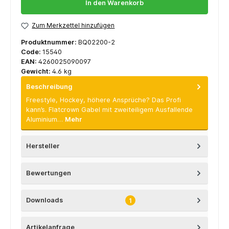
In den Warenkorb
Zum Merkzettel hinzufügen
Produktnummer:
BQ02200-2
Code:
15540
EAN:
4260025090097
Gewicht:
4.6 kg
Beschreibung
Freestyle, Hockey, höhere Ansprüche? Das Profi
kann’s. Flatcrown Gabel mit zweiteiligem Ausfallende
Aluminium…
Mehr
Hersteller
Bewertungen
Downloads
1
Artikelanfrage