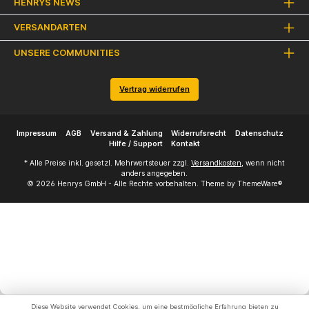
HENRYS NEWS
VERSANDARTEN
UNSERE COMMUNITIES
Vertrag widerrufen
Impressum
AGB
Versand & Zahlung
Widerrufsrecht
Datenschutz
Hilfe / Support
Kontakt
* Alle Preise inkl. gesetzl. Mehrwertsteuer zzgl.
Versandkosten
, wenn nicht
anders angegeben.
© 2026 Henrys GmbH - Alle Rechte vorbehalten. Theme by
ThemeWare®
Diese Website verwendet Cookies, um eine bestmögliche Erfahrung bieten zu