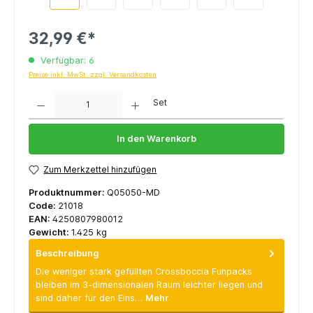
32,99 €*
Verfügbar: 6
Preise inkl. MwSt. zzgl. Versandkosten
Anzahl
Set
In den Warenkorb
Zum Merkzettel hinzufügen
Produktnummer:
Q05050-MD
Code:
21018
EAN:
4250807980012
Gewicht:
1.425 kg
Beschreibung
Die weniger stark gefüllten Crossboccia Funpacks
bleiben im 3-dimensionalen Raum leichter liegen und
sind daher für den Eins…
Mehr