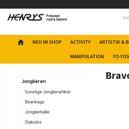
inhalt springen
NEU IM SHOP
ACTIVITY
ARTISTIK & 
MANIPULATION
YO-YO
Bravo
Jonglieren
Sonstige Jonglierartikel
Beanbags
Jonglierbälle
Diabolos