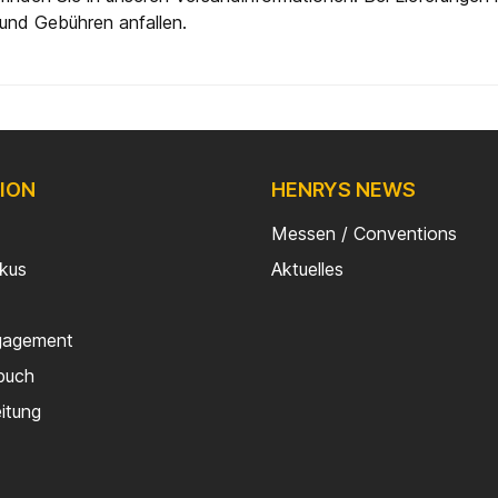
und Gebühren anfallen.
ION
HENRYS NEWS
Messen / Conventions
rkus
Aktuelles
gagement
buch
eitung