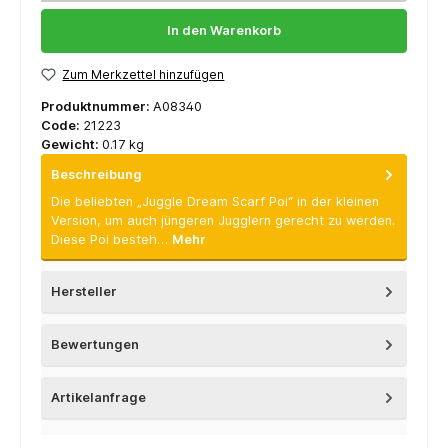
In den Warenkorb
Zum Merkzettel hinzufügen
Produktnummer:
A08340
Code:
21223
Gewicht:
0.17 kg
Beschreibung
Die beliebten „Juggle Dream Scarf Poi“ in der kleinen
Version, um auch jüngeren Jugglern gerecht zu werden.
Diese Poi besteh…
Mehr
Hersteller
Bewertungen
Artikelanfrage